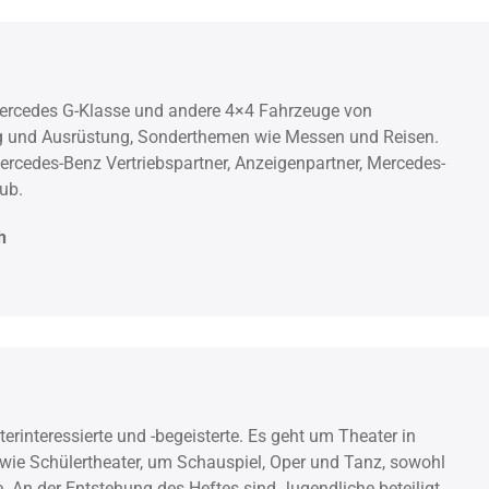
ercedes G-Klasse und andere 4×4 Fahrzeuge von
ng und Ausrüstung, Sonderthemen wie Messen und Reisen.
rcedes-Benz Vertriebspartner, Anzeigenpartner, Mercedes-
ub.
h
erinteressierte und -begeisterte. Es geht um Theater in
sowie Schülertheater, um Schauspiel, Oper und Tanz, sowohl
 An der Entstehung des Heftes sind Jugendliche beteiligt.