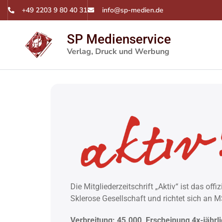
+49 2203 9 80 40 31
info@sp-medien.de
SP Medienservice
Verlag, Druck und Werbung
Die Mitgliederzeitschrift „Aktiv“ ist das o
Sklerose Gesellschaft und richtet sich an M
Verbreitung: 45.000, Erscheinung 4x-jährl